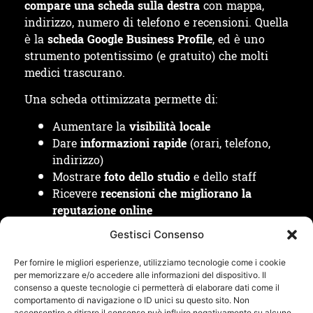
compare una scheda sulla destra
con mappa,
indirizzo, numero di telefono e recensioni. Quella
è la
scheda Google Business Profile
, ed è uno
strumento potentissimo (e gratuito) che molti
medici trascurano.
Una scheda ottimizzata permette di:
Aumentare la
visibilità locale
Dare
informazioni rapide
(orari, telefono,
indirizzo)
Mostrare
foto dello studio
e dello staff
Ricevere
recensioni che migliorano la
reputazione online
Le recensioni sono uno dei fattori più influenti
Gestisci Consenso
nella scelta di un medico: un paziente medio
legge almeno 3-5 recensioni prima di decidere
.
Per fornire le migliori esperienze, utilizziamo tecnologie come i cookie
Per questo motivo è utile incentivare recensioni
per memorizzare e/o accedere alle informazioni del dispositivo. Il
consenso a queste tecnologie ci permetterà di elaborare dati come il
dai pazienti soddisfatti, ad esempio con un
comportamento di navigazione o ID unici su questo sito. Non
messaggio WhatsApp o un QR code nello studio.
acconsentire o ritirare il consenso può influire negativamente su alcune